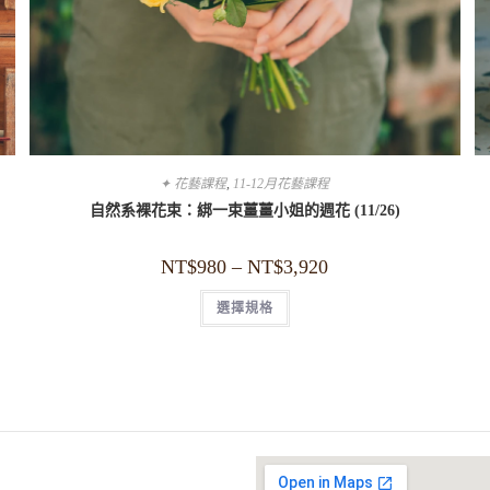
✦ 花藝課程
,
11-12月花藝課程
自然系裸花束：綁一束薑薑小姐的週花 (11/26)
NT$
980
–
NT$
3,920
選擇規格