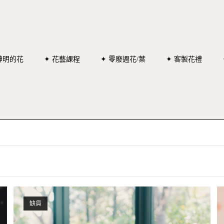
神明的花
✦ 花藝課程
✦ 零廢週花/葉
✦ 客製花禮
缺貨