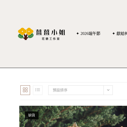
✦ 2026端午節
✦ 獻給
預設排序
缺貨