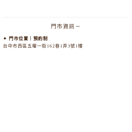
門市資訊－
✦ 門市位置｜預約制
台中市西區五權一街162巷1弄3號1樓
✦ 官方Line｜
@290ygtux
✦ 服務電話｜
0976-430-021（於上班時間接聽）
✦ Email｜
gingerflowerstudio2018@gmail.com