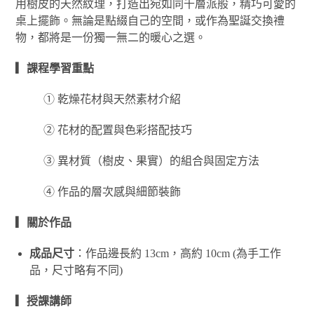
用樹皮的天然紋理，打造出宛如同千層派般，精巧可愛的
桌上擺飾。無論是點綴自己的空間，或作為聖誕交換禮
物，都將是一份獨一無二的暖心之選。
▎課程學習重點
① 乾燥花材與天然素材介紹
② 花材的配置與色彩搭配技巧
③ 異材質（樹皮、果實）的組合與固定方法
④ 作品的層次感與細節裝飾
▎關於作品
成品尺寸
：
作品邊長約 13cm，高約 10cm (為手工作
品，尺寸略有不同)
▎授課講師