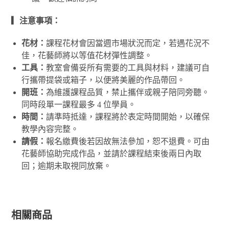
▎注意事項：
花材：
課程花材會因當週市場狀況而定，若遇花況不
佳，花藝師將以等值花材彈性調整。
工具：
教室會備妥所有需要的工具與材料，
建議可自
行攜帶提袋或箱子，以便將美麗的作品帶回。
開班：
為維護課程品質，禁止攜伴或親子陪同旁聽。
同時段單一課程最多 4 位學員。
時間：
請準時抵達，課程將於表定時間開始，以確保
教學內容完整。
請假：
報名繳費後若因故無法參加，恕不退費。可由
花藝師協助完成作品，並請於課程結束後兩日內取
回；逾期未取視同放棄。
相關商品