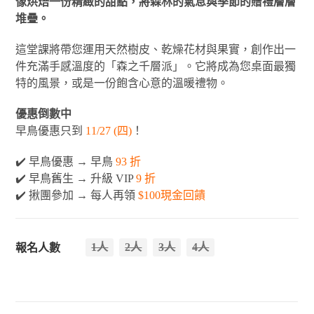
像烘焙一份精緻的甜點，將森林的氣息與季節的贈禮層層
堆疊。
這堂課將帶您運用天然樹皮、乾燥花材與果實，創作出一
件充滿手感溫度的「森之千層派」。它將成為您桌面最獨
特的風景，或是一份飽含心意的溫暖禮物。
優惠倒數中
早鳥優惠只到
11/27 (四)
！
✔️ 早鳥優惠 → 早鳥
93 折
✔️ 早鳥舊生 → 升級 VIP
9 折
✔️ 揪團參加 → 每人再領
$100現金回饋
1人
2人
3人
4人
報名人數