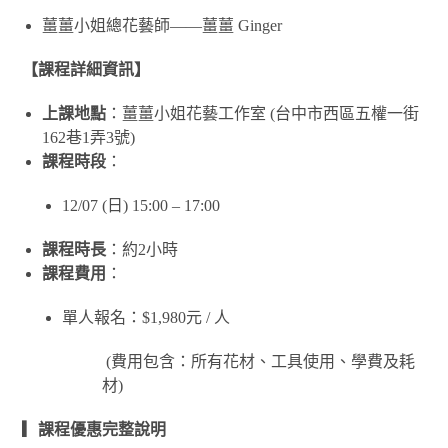
薑薑小姐總花藝師——薑薑 Ginger
【課程詳細資訊】
上課地點
：薑薑小姐花藝工作室 (台中市西區五權一街
162巷1弄3號)
課程時段
：
12/07 (日) 15:00 – 17:00
課程時長
：約2
小時
課程費用
：
單人報名：$1,980
元 / 人
(費用包含：所有花材、工具使用、學費及耗
材)
▎課程優惠完整說明