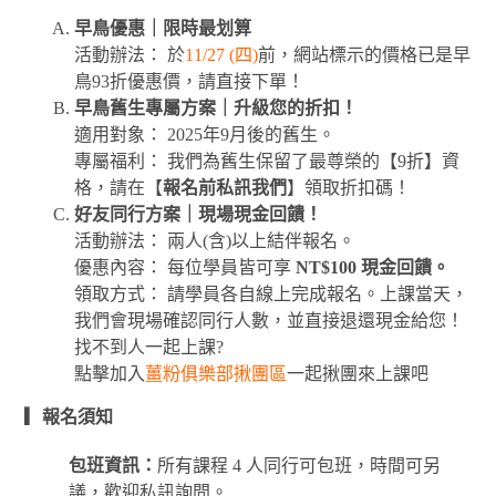
早鳥優惠｜限時最划算
活動辦法： 於
11/27 (四)
前，網站標示的價格已是早
鳥93折優惠價，請直接下單！
早鳥舊生專屬方案｜升級您的折扣！
適用對象： 2025年9月後的舊生。
專屬福利： 我們為舊生保留了最尊榮的【9折】資
格，請在【
報名前私訊我們
】領取折扣碼！
好友同行方案｜現場現金回饋！
活動辦法： 兩人(含)以上結伴報名。
優惠內容： 每位學員皆可享
NT$100 現金回饋。
領取方式： 請學員各自線上完成報名。上課當天，
我們會現場確認同行人數，並直接退還現金給您！
找不到人一起上課?
點擊加入
薑粉俱樂部揪團區
一起揪團來上課吧
▎報名須知
包班資訊：
所有課程 4 人同行可包班，時間可另
議，歡迎私訊詢問。