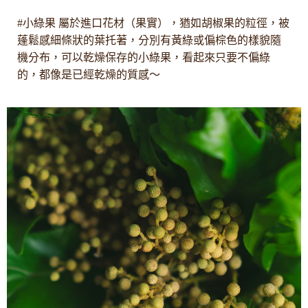
#小綠果 屬於進口花材（果實），猶如胡椒果的粒徑，被
蓬鬆感細條狀的葉托著，分別有黃綠或偏棕色的樣貌隨
機分布，可以乾燥保存的小綠果，看起來只要不偏綠
的，都像是已經乾燥的質感〜