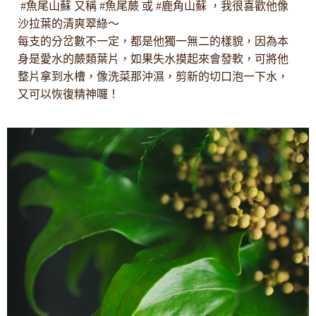
#魚尾山蘇 又稱 #魚尾蕨 或 #鹿角山蘇 ，我很喜歡他像
沙拉葉的清爽翠綠〜
每支的分岔數不一定，都是他獨一無二的樣貌，因為本
身是愛水的蕨類葉片，如果失水摸起來會發軟，可將他
整片拿到水槽，像洗菜那沖濕，剪新的切口泡一下水，
又可以恢復精神囉！