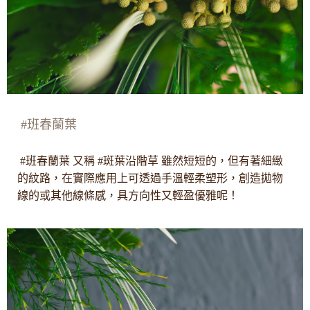
#班春蘭葉
#班春蘭葉 又稱 #斑葉沿階草 雖然短短的，但有著細緻
的紋路，在實際應用上可透過手溫輕柔塑形，創造拋物
線的或其他線條感，具方向性又輕盈優雅呢！