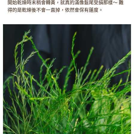
開始乾燥時末梢會轉黃，就真的滿像髮尾受損那樣〜 難
得的是乾燥後不會一直掉，依然會保有蓬度。