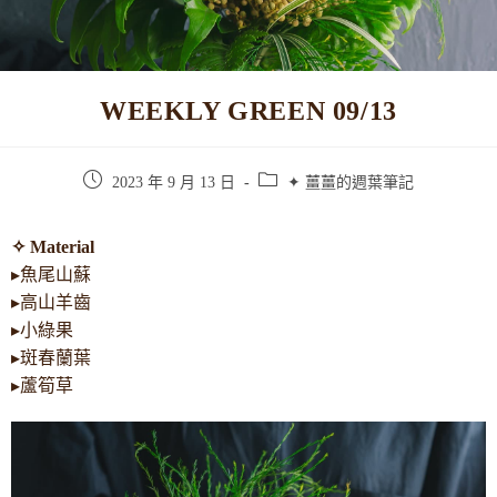
WEEKLY GREEN 09/13
2023 年 9 月 13 日
✦ 薑薑的週葉筆記
✧ Material
▸魚尾山蘇
▸高山羊齒
▸小綠果
▸斑春蘭葉
▸蘆筍草