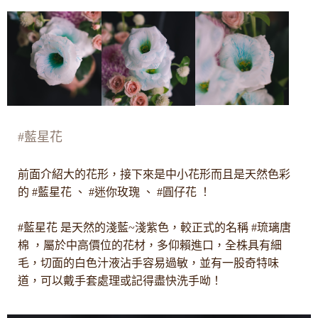
#藍星花
前面介紹大的花形，接下來是中小花形而且是天然色彩
的 #藍星花 、 #迷你玫瑰 、 #圓仔花 ！
#藍星花 是天然的淺藍~淺紫色，較正式的名稱 #琉璃唐
棉 ，屬於中高價位的花材，多仰賴進口，全株具有細
毛，切面的白色汁液沾手容易過敏，並有一股奇特味
道，可以戴手套處理或記得盡快洗手呦！