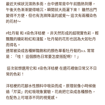
最近天候狀況濕熱多雨，台中通常是中午前酷熱到爆，
午後天色漸漸變得暗沉，瞬間就大雨灑下來！ 雖然出門
變得不方便，但也有洗滌降溫的感覺〜 這次有兩種染色
的花材〜
#牡丹菊 和 #染色洋桔梗 ，非天然形成的超現實色彩，輕
飄飄的糖彩粉紅和淺藍，牡丹菊的花形也因為大如牡丹
而得名。
通常被染成各種鮮豔飽和的顏色單看牡丹菊的o.s. 常常
是：「哇！ 這個顏色日常要怎麼搭配啊? ！」
這次就想選用它和 #染色洋桔梗 在週花裡做日常又不日
常的色彩！
洋桔梗的花腳水性顏料中吸染而成，原理就像小時候做
過「芹菜」的虹吸現象實驗，花商把它染成各種顏色，
在配色上可增添不同的視覺感。