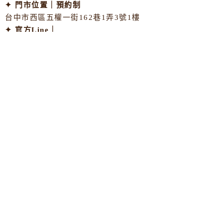
✦ 門市位置｜預約制
台中市西區五權一街162巷1弄3號1樓
✦ 官方Line｜
@290ygtux
✦ 服務電話｜
0976-430-021（於上班時間接聽）
✦ Email｜
gingerflowerstudio2018@gmail.com