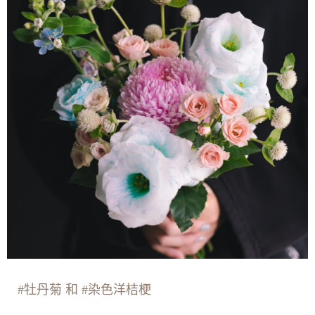
#牡丹菊 和 #染色洋桔梗