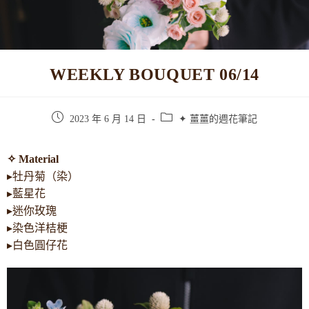
WEEKLY BOUQUET 06/14
2023 年 6 月 14 日
✦ 薑薑的週花筆記
✧ Material
▸牡丹菊（染）
▸藍星花
▸迷你玫瑰
▸染色洋桔梗
▸白色圓仔花